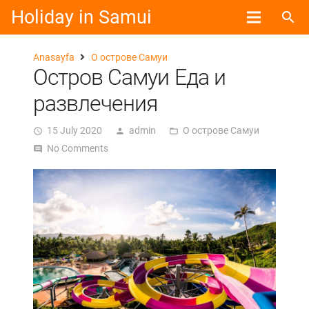
Holiday in Samui
search
Anasayfa
О острове Самуи
Остров Самуи Еда и
развлечения
15 July 2020
admin
О острове Самуи
access_time
person
folder_open
No Comments
comment