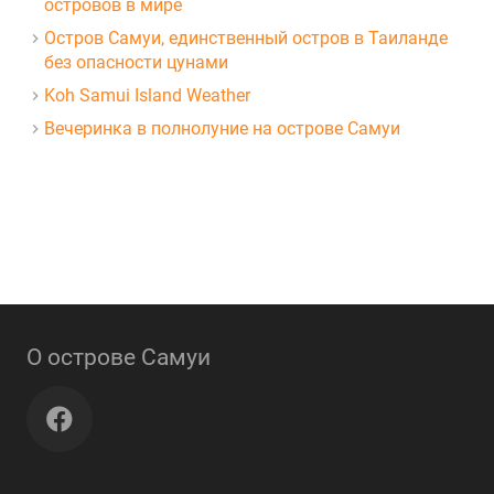
островов в мире
Остров Самуи, единственный остров в Таиланде
без опасности цунами
Koh Samui Island Weather
Вечеринка в полнолуние на острове Самуи
О острове Самуи